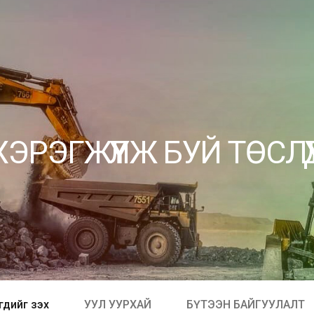
ХЭРЭГЖҮҮЛЖ БУЙ ТӨСЛҮҮ
үгдийг үзэх
УУЛ УУРХАЙ
БҮТЭЭН БАЙГУУЛАЛТ