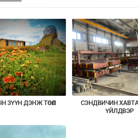
Н ЗҮҮН ДЭНЖ ТӨСӨЛ
СЭНДВИЧИН ХАВТ
ҮЙЛДВЭР