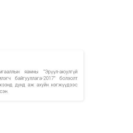
хамгааллын яамны “Эрүүл-аюулгүй
эгч байгууллага-2017” болзолт
жээнд дунд аж ахуйн нэгжүүдээс
сэн.