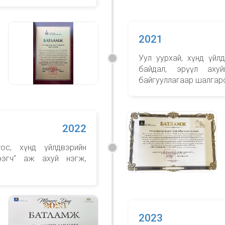
2021
Уул уурхай, хүнд үйлд
байдал, эрүүл аху
байгууллагаар шалгар
2022
тос, хүнд үйлдвэрийн
гээгч” аж ахуй нэгж,
2023