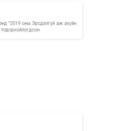
энд “2019 оны Эрсдэлгүй аж ахуйн
р тодорхойлогдсон.