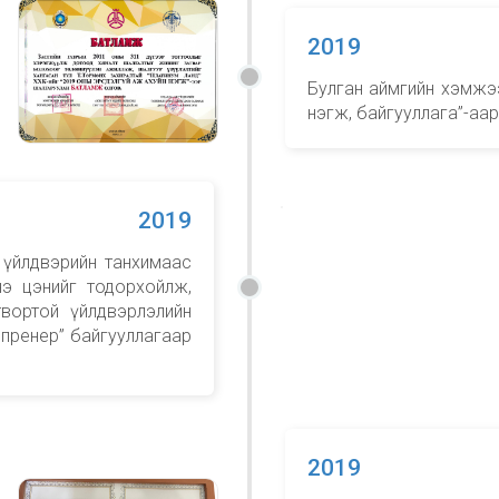
2019
Булган аймгийн хэмжэ
нэгж, байгууллага”-аа
2019
 үйлдвэрийн танхимаас
нэ цэнийг тодорхойлж,
вортой үйлдвэрлэлийн
пренер” байгууллагаар
2019