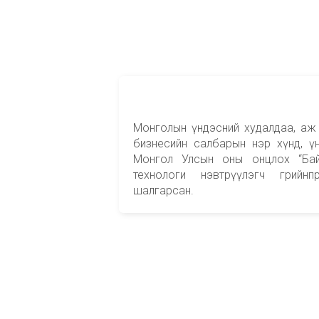
Монголын үндэсний худалдаа, аж
бизнесийн салбарын нэр хүнд, ү
Монгол Улсын оны онцлох “Бай
технологи нэвтрүүлэгч грийнп
шалгарсан.