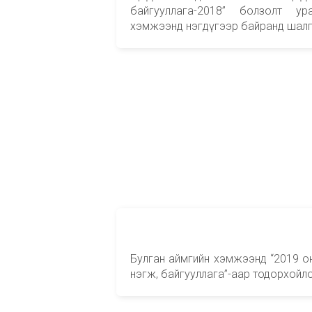
байгууллага-2018” болзолт ур
хэмжээнд нэгдүгээр байранд шалг
Булган аймгийн хэмжээнд “2019 о
нэгж, байгууллага”-аар тодорхойл