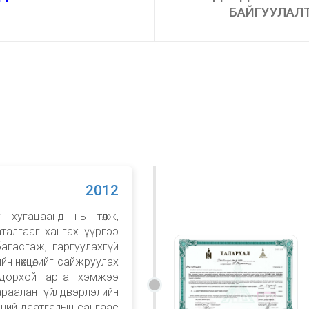
БАЙГУУЛАЛ
2012
г хугацаанд нь төлж,
аталгааг хангах үүргээ
агасгаж, гаргуулахгүй
йн нөхцөлийг сайжруулах
одорхой арга хэмжээ
раалан үйлдвэрлэлийн
чний даатгалын сангаас