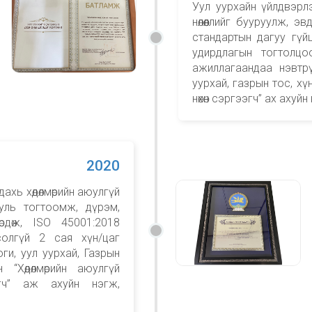
Уул уурхайн үйлдвэрлэ
нөлөөллийг бууруулж, э
стандартын дагуу гүй
удирдлагын тогтолцо
ажиллагаандаа нэвтр
уурхай, газрын тос, х
нөхөн сэргээгч” ах аху
2020
ахь хөдөлмөрийн аюулгүй
уль тогтоомж, дүрэм,
рдөж, ISO 45001:2018
солгүй 2 сая хүн/цаг
и, уул уурхай, Газрын
“Хөдөлмөрийн аюулгүй
гч” аж ахуйн нэгж,