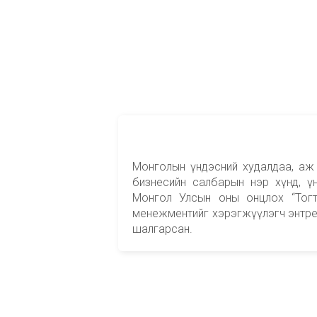
Монголын үндэсний худалдаа, аж
бизнесийн салбарын нэр хүнд, ү
Монгол Улсын оны онцлох “Тогт
менежментийг хэрэгжүүлэгч энтре
шалгарсан.