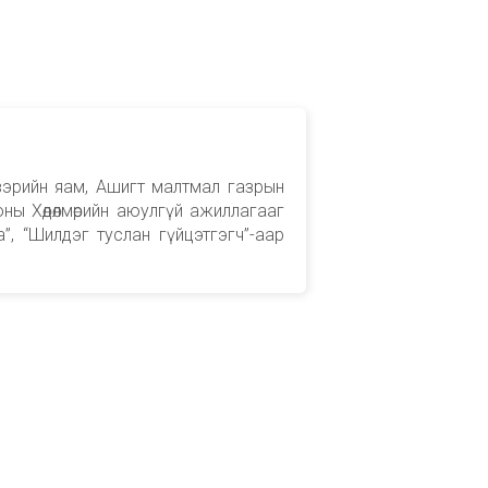
вэрийн яам, Ашигт малтмал газрын
ны Хөдөлмөрийн аюулгүй ажиллагааг
”, “Шилдэг туслан гүйцэтгэгч”-аар