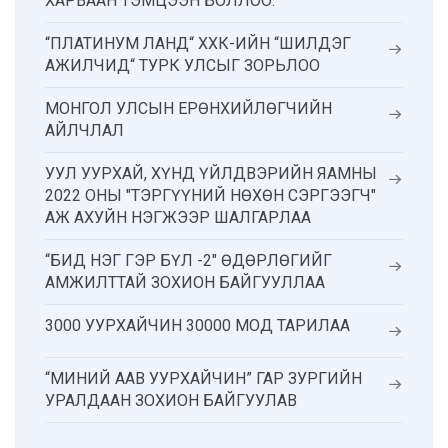
ХАРВААН ТЭМЦЭЭН БОЛЛОО.
“ПЛАТИНУМ ЛАНД“ ХХК-ИЙН “ШИЛДЭГ
АЖИЛЧИД“ ТУРК УЛСЫГ ЗОРЬЛОО
МОНГОЛ УЛСЫН ЕРӨНХИЙЛӨГЧИЙН
АЙЛЧЛАЛ
УУЛ УУРХАЙ, ХҮНД ҮЙЛДВЭРИЙН ЯАМНЫ
2022 ОНЫ "ТЭРГҮҮНИЙ НӨХӨН СЭРГЭЭГЧ"
АЖ АХУЙН НЭГЖЭЭР ШАЛГАРЛАА
“БИД НЭГ ГЭР БҮЛ -2" ӨДӨРЛӨГИЙГ
АМЖИЛТТАЙ ЗОХИОН БАЙГУУЛЛАА
3000 УУРХАЙЧИН 30000 МОД ТАРИЛАА
“МИНИЙ ААВ УУРХАЙЧИН” ГАР ЗУРГИЙН
УРАЛДААН ЗОХИОН БАЙГУУЛАВ