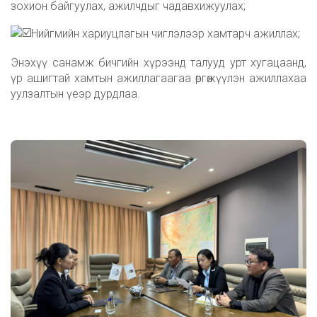
зохион байгуулах, ажилчдыг чадавхижуулах;
Нийгмийн хариуцлагын чиглэлээр хамтарч ажиллах;
Энэхүү санамж бичгийн хүрээнд талууд урт хугацаанд,
үр ашигтай хамтын ажиллагаагаа өргөжүүлэн ажиллахаа
уулзалтын үеэр дурдлаа.