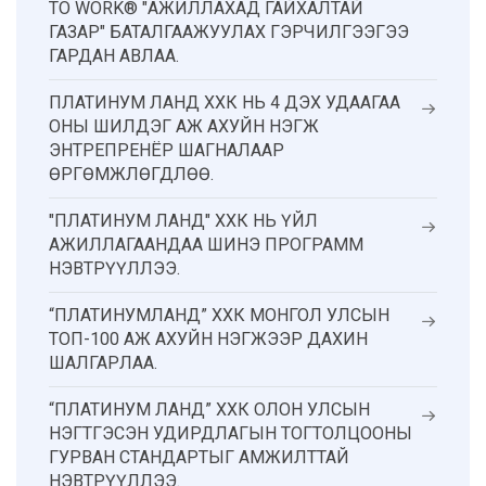
TO WORK® "АЖИЛЛАХАД ГАЙХАЛТАЙ
ГАЗАР" БАТАЛГААЖУУЛАХ ГЭРЧИЛГЭЭГЭЭ
ГАРДАН АВЛАА.
ПЛАТИНУМ ЛАНД ХХК НЬ 4 ДЭХ УДААГАА
ОНЫ ШИЛДЭГ АЖ АХУЙН НЭГЖ
ЭНТРЕПРЕНЁР ШАГНАЛААР
ӨРГӨМЖЛӨГДЛӨӨ.
"ПЛАТИНУМ ЛАНД" ХХК НЬ ҮЙЛ
АЖИЛЛАГААНДАА ШИНЭ ПРОГРАММ
НЭВТРҮҮЛЛЭЭ.
“ПЛАТИНУМЛАНД” ХХК МОНГОЛ УЛСЫН
ТОП-100 АЖ АХУЙН НЭГЖЭЭР ДАХИН
ШАЛГАРЛАА.
“ПЛАТИНУМ ЛАНД” ХХК ОЛОН УЛСЫН
НЭГТГЭСЭН УДИРДЛАГЫН ТОГТОЛЦООНЫ
ГУРВАН СТАНДАРТЫГ АМЖИЛТТАЙ
НЭВТРҮҮЛЛЭЭ.