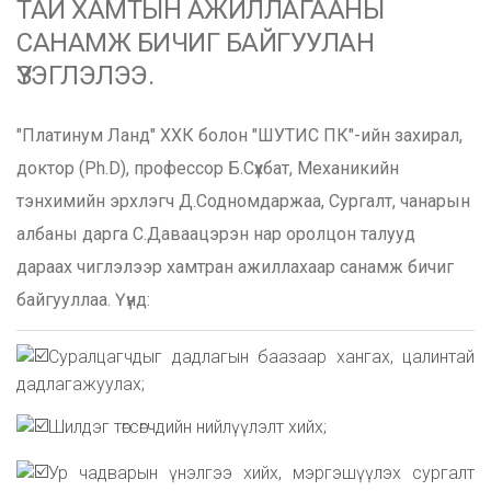
ТАЙ ХАМТЫН АЖИЛЛАГААНЫ
САНАМЖ БИЧИГ БАЙГУУЛАН
ҮЗЭГЛЭЛЭЭ.
"Платинум Ланд" ХХК болон "ШУТИС ПК"-ийн захирал,
доктор (Ph.D), профессор Б.Сүхбат, Механикийн
тэнхимийн эрхлэгч Д.Содномдаржаа, Сургалт, чанарын
албаны дарга С.Даваацэрэн нар оролцон талууд
дараах чиглэлээр хамтран ажиллахаар санамж бичиг
байгууллаа. Үүнд:
Суралцагчдыг дадлагын баазаар хангах, цалинтай
дадлагажуулах;
Шилдэг төгсөгчдийн нийлүүлэлт хийх;
Ур чадварын үнэлгээ хийх, мэргэшүүлэх сургалт